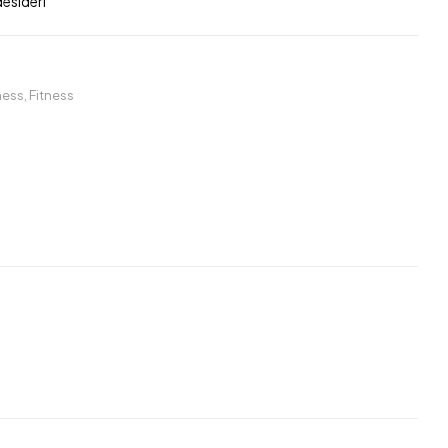
desideri
tness
,
Fitness