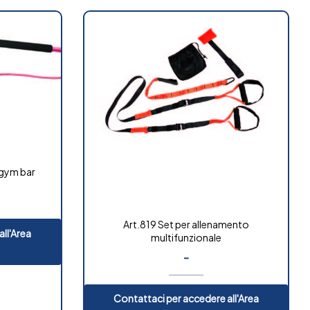
 gym bar
Art.819 Set per allenamento
ll'Area
multifunzionale
-
Contattaci per accedere all'Area