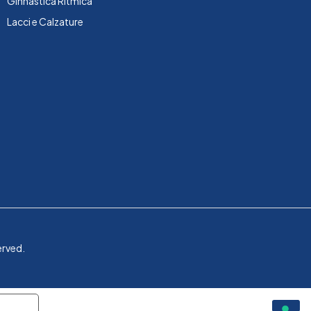
Ginnastica Ritmica
Lacci e Calzature
erved.
rivacy