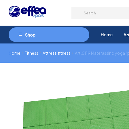
Home
Az
Shop
Home
Fitness
Attrezzi fitness
Art.6119 Materassino yoga 