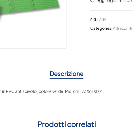
Aggiungi alla Lista 
SKU:
6119
Categories:
Attrezzi fi
Descrizione
in PVC antiscivolo, colore verde. Mis. cm 173X61X0,4.
Prodotti correlati