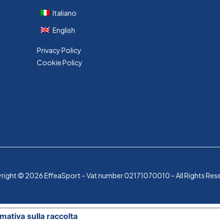
Italiano
English
Privacy Policy
Cookie Policy
ight © 2026 EffeaSport – Vat number 02171070010 – All Rights Res
mativa sulla raccolta
Le tue preferenze relative alla p