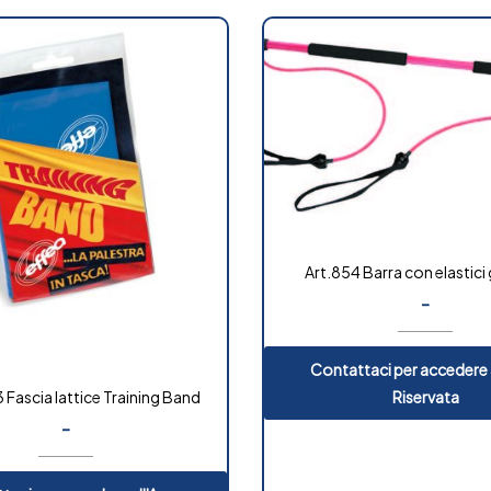
Art.854 Barra con elastici
-
Contattaci per accedere a
Riservata
 Fascia lattice Training Band
-