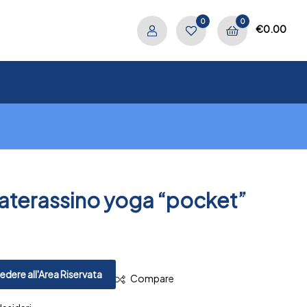
0
0
€
0.00
Materassino yoga “pocket”
.
PREV
NEXT
dere all'Area Riservata
Compare