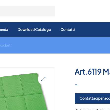
ienda
Download Catalogo
Contatti
“pocket”
Art.6119 
-
🔍
Contattaci per acce