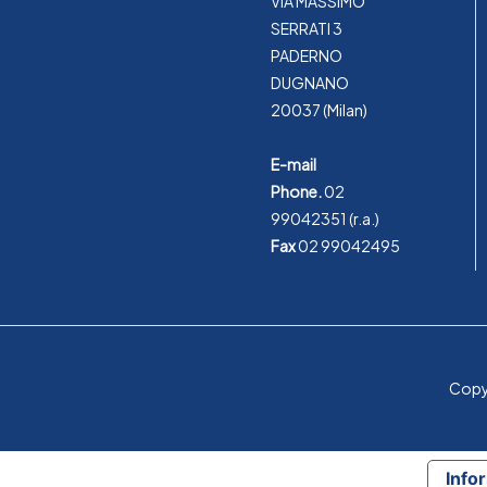
VIA MASSIMO
SERRATI 3
PADERNO
DUGNANO
20037 (Milan)
E-mail
Phone.
02
99042351
(r.a.)
Fax
02 99042495
Copyr
Infor