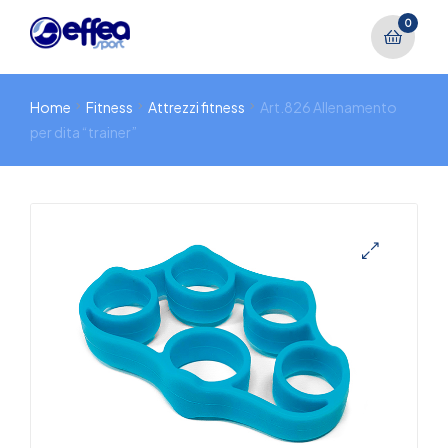
0
Home
Fitness
Attrezzi fitness
Art.826 Allenamento
per dita “trainer”
🔍