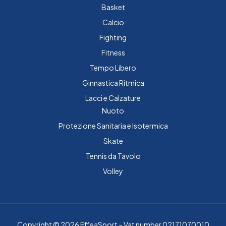
Basket
Calcio
Fighting
Fitness
Tempo Libero
Ginnastica Ritmica
Lacci e Calzature
Nuoto
Protezione Sanitaria e Isotermica
Skate
Tennis da Tavolo
Volley
Copyright © 2026 EffeaSport – Vat number 02171070010