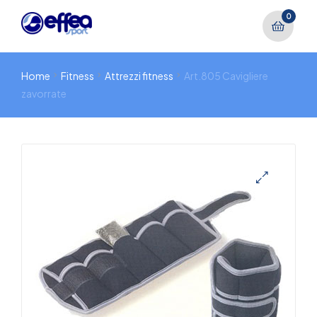
0
Home
Fitness
Attrezzi fitness
Art.805 Cavigliere
zavorrate
🔍