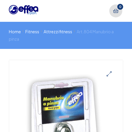
0
Home
Fitness
Attrezzi fitness
Art.804 Manubrio a
pinza
🔍