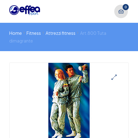
0
Home
Fitness
Attrezzi fitness
Art.800 Tuta
dimagrante
🔍