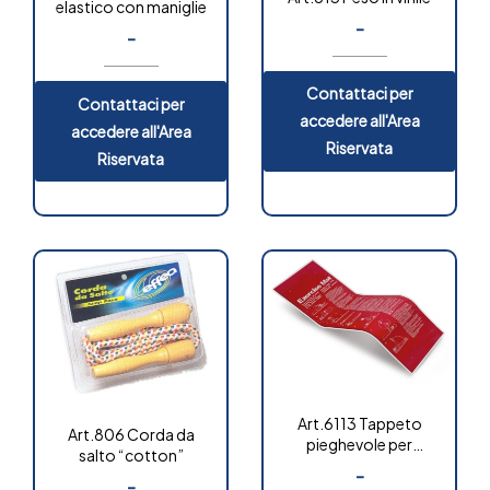
elastico con maniglie
-
-
Contattaci per
Contattaci per
accedere all'Area
accedere all'Area
Riservata
Riservata
Art.6113 Tappeto
Art.806 Corda da
pieghevole per
salto “cotton”
esercizi
-
-