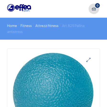
0
Home
Fitness
Attrezzi fitness
Art.825 Pallina
antistress
🔍