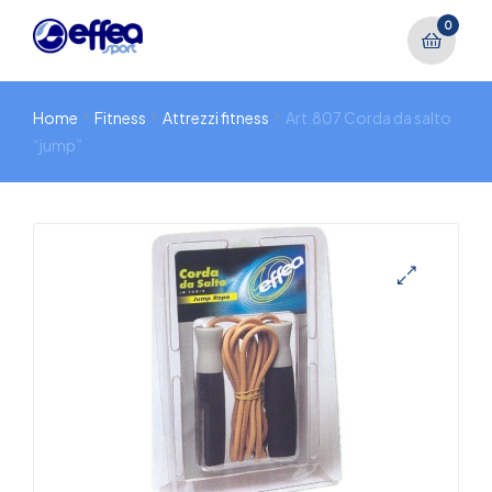
0
Home
Fitness
Attrezzi fitness
Art.807 Corda da salto
“jump”
🔍