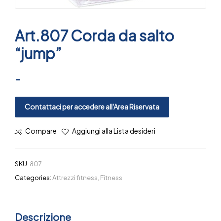
Art.807 Corda da salto
“jump”
-
Contattaci per accedere all'Area Riservata
Compare
Aggiungi alla Lista desideri
SKU:
807
Categories:
Attrezzi fitness
,
Fitness
Descrizione