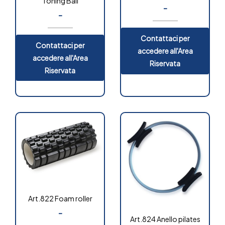
“Toning Ball”
multifunzionale
-
-
Contattaci per
Contattaci per
accedere all'Area
accedere all'Area
Riservata
Riservata
Art.822 Foam roller
-
Art.824 Anello pilates