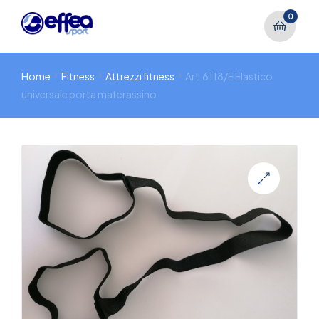
0
Home
Fitness
Attrezzi fitness
Art.6118/E Elastico
universale porta materassino
🔍