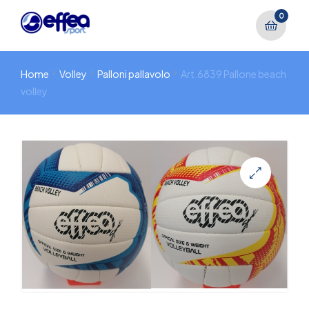
0
Home
Volley
Palloni pallavolo
Art.6839 Pallone beach
volley
🔍