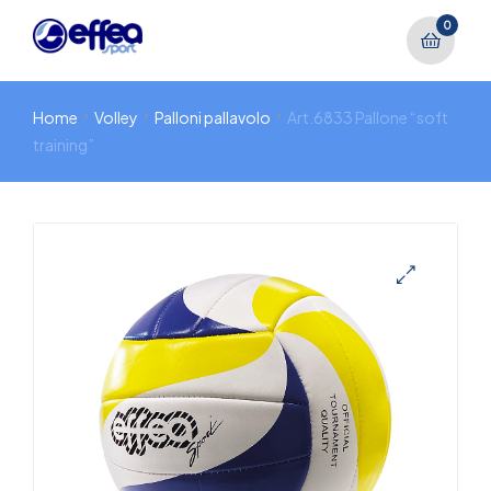
0
Home
Volley
Palloni pallavolo
Art.6833 Pallone “soft
training”
🔍