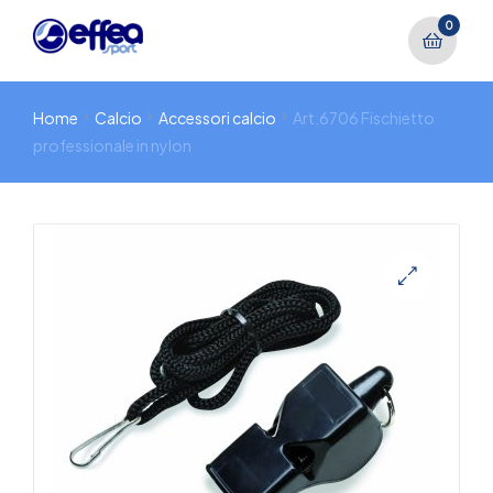
0
Home
Calcio
Accessori calcio
Art.6706 Fischietto
professionale in nylon
🔍