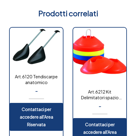
Prodotti correlati
Art.6120 Tendiscarpe
anatomico
-
Art.6212 Kit
Delimitatori spazio
“classic”
-
Contattaci per
accedere all'Area
Riservata
Contattaci per
accedere all'Area