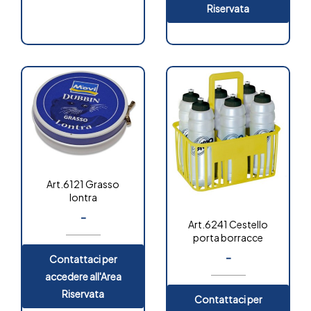
Riservata
Art.6121 Grasso
lontra
-
Art.6241 Cestello
porta borracce
-
Contattaci per
OUT OF
STOCK
accedere all'Area
Riservata
Contattaci per