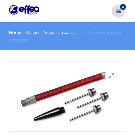
0
Home
Calcio
Accessori calcio
Art.6703 Set 3 aghi e
accessori
🔍