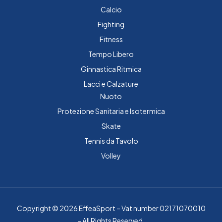
Calcio
Fighting
Fitness
Tempo Libero
Ginnastica Ritmica
Lacci e Calzature
Nuoto
Protezione Sanitaria e Isotermica
Skate
Tennis da Tavolo
Volley
Copyright © 2026 EffeaSport – Vat number 02171070010
– All Rights Reserved.