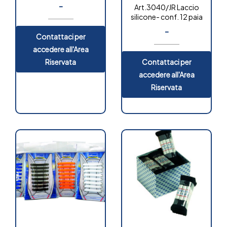
180 cm. – box 24 paia
-
Art.3040/JR Laccio
silicone- conf. 12 paia
-
Contattaci per
accedere all'Area
Riservata
Contattaci per
accedere all'Area
Riservata