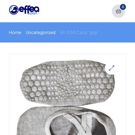
0
Home
Uncategorized
Art.838 Calza “grip”
🔍