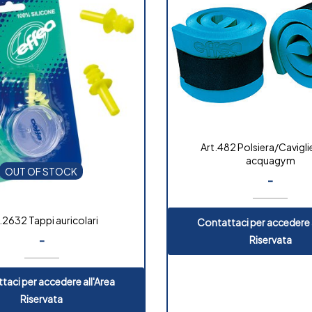
Art.482 Polsiera/Cavigli
acquagym
OUT OF STOCK
-
.2632 Tappi auricolari
Contattaci per accedere a
-
Riservata
taci per accedere all'Area
Riservata