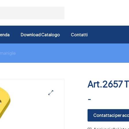
ienda
Download Catalogo
Contatti
 maniglie
Art.2657 
-
🔍
Contattaci per acce