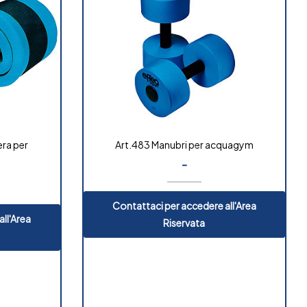
era per
Art.483 Manubri per acquagym
-
Contattaci per accedere all'Area
ll'Area
Riservata