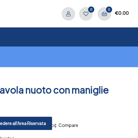
0
0
€
0.00
Tavola nuoto con maniglie
.
PREV
NEXT
dere all'Area Riservata
Compare