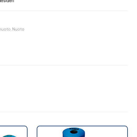
desideri
 nuoto
,
Nuoto