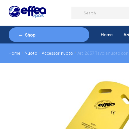
Home
Az
Shop
Home
Nuoto
Accessori nuoto
Art.2657 Tavola nuoto con