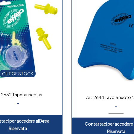
OUT OF STOCK
.2632 Tappi auricolari
Art.2644 Tavola nuoto “
-
-
taci per accedere all'Area
Contattaci per accedere a
Riservata
Riservata