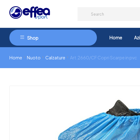
Home
Az
Shop
Home
Nuoto
Calzature
Art.2660/CF Copri Scarpe in pvc