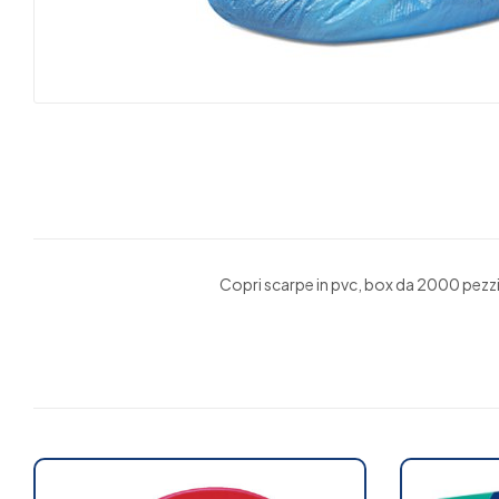
Copri scarpe in pvc, box da 2000 pezzi.