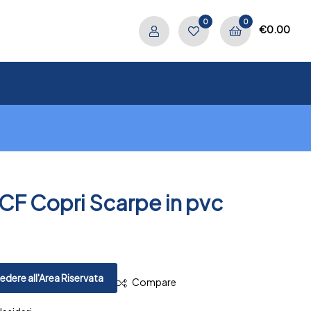
0
0
€
0.00
CF Copri Scarpe in pvc
.
PREV
NEXT
dere all'Area Riservata
Compare