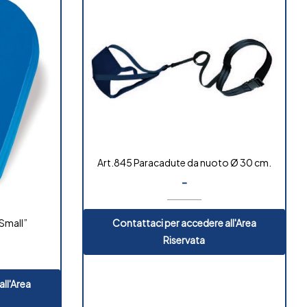
Art.845 Paracadute da nuoto Ø 30 cm.
-
Small”
Contattaci per accedere all'Area
Riservata
ll'Area