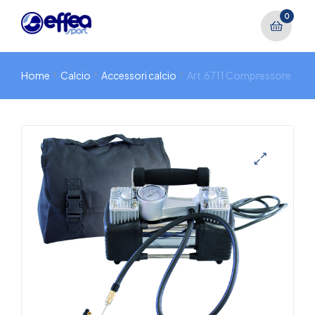
0
Home
Calcio
Accessori calcio
Art.6711 Compressore
🔍