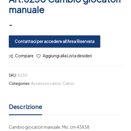
manuale
-
Contattaci per accedere all'Area Riservata
Compare
Aggiungi alla Lista desideri
SKU:
6230
Categories:
Accessori calcio
,
Calcio
Descrizione
Cambio giocatori manuale, Mis. cm 43X38