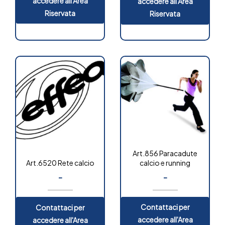
accedere all'Area
accedere all'Area
Riservata
Riservata
Art.856 Paracadute
calcio e running
Art.6520 Rete calcio
-
-
Contattaci per
Contattaci per
accedere all'Area
accedere all'Area