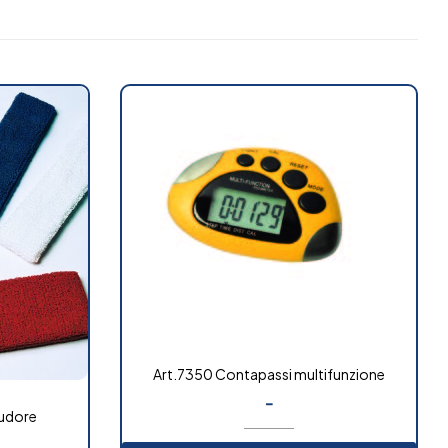
Art.7350 Contapassi multifunzione
-
sudore