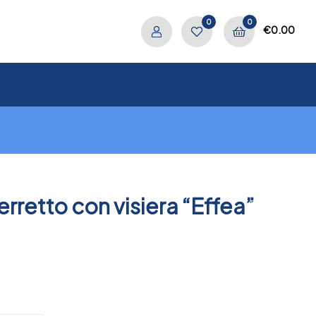
0
0
€
0.00
erretto con visiera “Effea”
.
PREV
NEXT