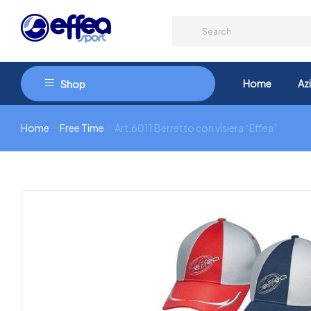
Home
Az
Shop
Home
Free Time
Art.6011 Berretto con visiera “Effea”