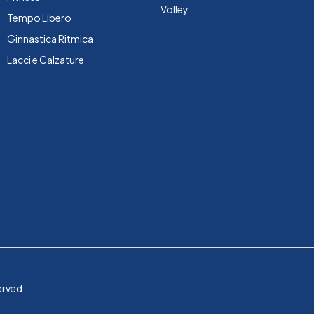
Volley
Tempo Libero
Ginnastica Ritmica
Lacci e Calzature
erved.