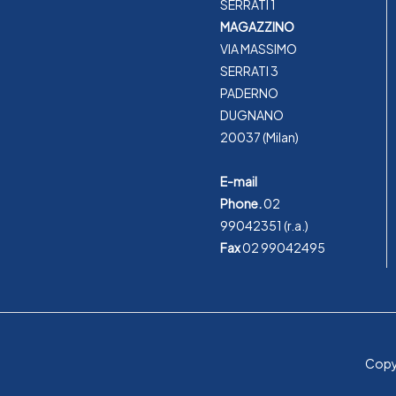
SERRATI 1
MAGAZZINO
VIA MASSIMO
SERRATI 3
PADERNO
DUGNANO
20037 (Milan)
E-mail
Phone.
02
99042351
(r.a.)
Fax
02 99042495
Copyr