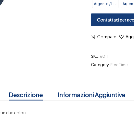
Argento / blu
Argent
Contattaci per acce
Compare
Aggi
SKU:
6011
Category:
Free Time
Descrizione
Informazioni Aggiuntive
 in due colori.