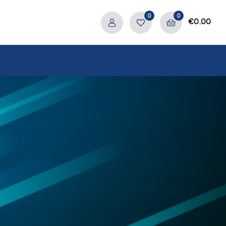
0
0
€
0.00