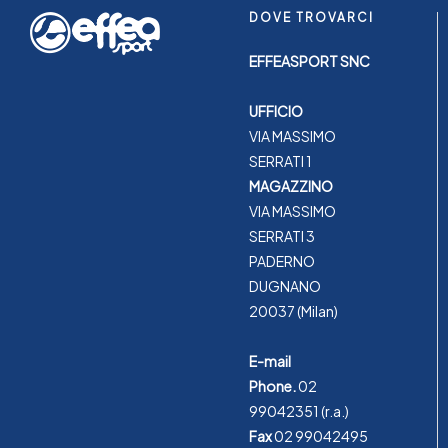
DOVE TROVARCI
EFFEASPORT SNC
UFFICIO
VIA MASSIMO
SERRATI 1
MAGAZZINO
VIA MASSIMO
SERRATI 3
PADERNO
DUGNANO
20037 (Milan)
E-mail
Phone.
02
99042351
(r.a.)
Fax
02 99042495