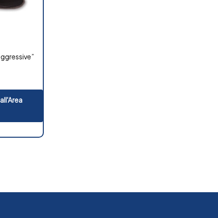
aggressive”
all'Area