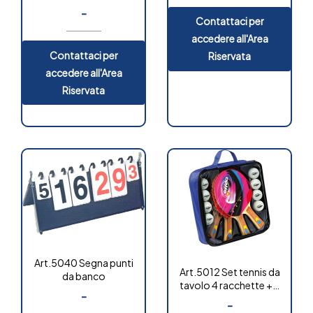
-
Contattaci per
accedere all'Area
Contattaci per
Riservata
accedere all'Area
Riservata
Art.5040 Segna punti
Art.5012 Set tennis da
da banco
tavolo 4 racchette + 8
-
palline
-