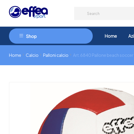
Home
Az
Shop
Home
Calcio
Palloni calcio
Art.6840 Pallone beach soccer