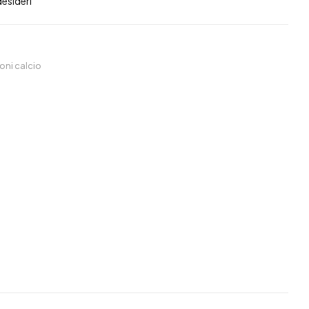
desideri
loni calcio