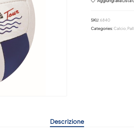
Aggiungi alla Lista 
SKU:
6840
Categories:
Calcio
,
Pal
Descrizione