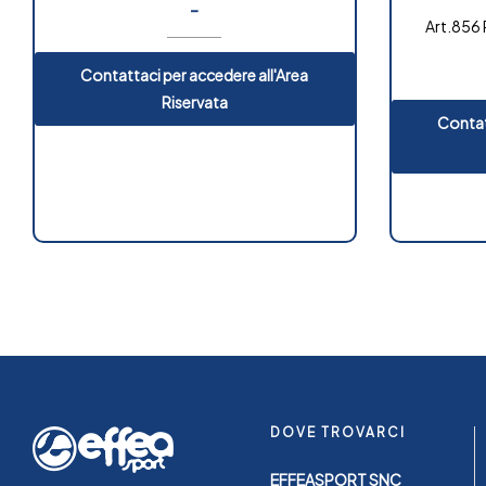
-
Art.856 
Contattaci per accedere all'Area
Riservata
Contat
DOVE TROVARCI
EFFEASPORT SNC