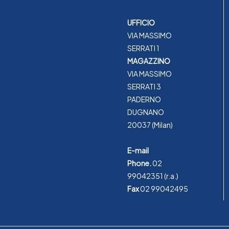
UFFICIO
VIA MASSIMO
SERRATI 1
MAGAZZINO
VIA MASSIMO
SERRATI 3
PADERNO
DUGNANO
20037 (Milan)
E-mail
Phone.
02
99042351
(r.a.)
Fax
02 99042495