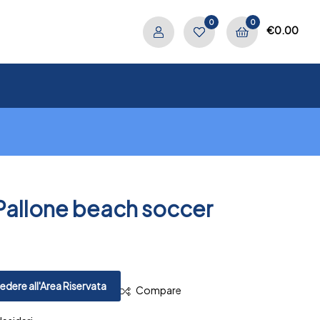
0
0
€
0.00
Pallone beach soccer
.
PREV
NEXT
dere all'Area Riservata
Compare