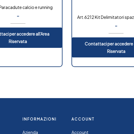
Paracadute calcio e running
-
Art.6212 Kit Delimitatori spaz
-
taci per accedere all'Area
Riservata
Contattaci per accedere a
Riservata
INFORMAZIONI
ACCOUNT
Azienda
Account