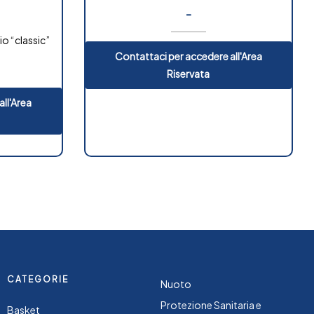
-
io “classic”
Contattaci per accedere all'Area
Riservata
ll'Area
CATEGORIE
Nuoto
Protezione Sanitaria e
Basket