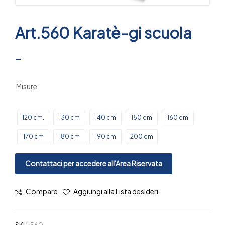
Art.560 Karatè-gi scuola
-
Misure
120 cm.
130 cm
140 cm
150 cm
160 cm
170 cm
180 cm
190 cm
200 cm
Contattaci per accedere all'Area Riservata
Compare
Aggiungi alla Lista desideri
SKU:
560