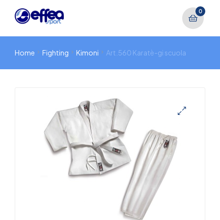
0
Home
Fighting
Kimoni
Art.560 Karatè-gi scuola
🔍