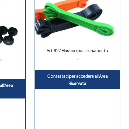
Art.827 Elastico per allenamento
-
e
Contattaci per accedere all'Area
Riservata
ll'Area