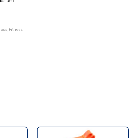
desideri
tness
,
Fitness