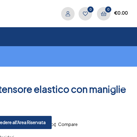
0
0
€
0.00
tensore elastico con maniglie
.
PREV
NEXT
dere all'Area Riservata
Compare