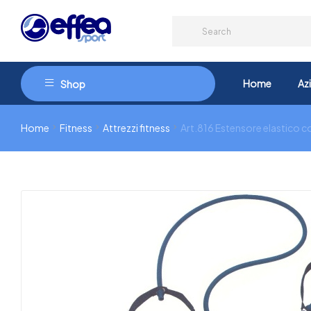
Home
Az
Shop
Home
Fitness
Attrezzi fitness
Art.816 Estensore elastico c