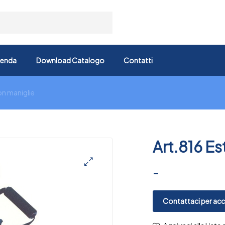
ienda
Download Catalogo
Contatti
on maniglie
Art.816 Es
-
🔍
Contattaci per acce