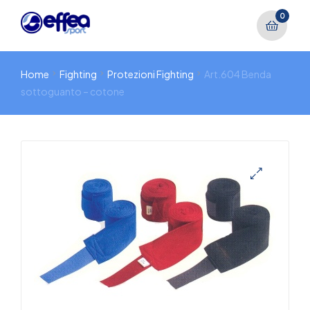
0
Home
Fighting
Protezioni Fighting
Art.604 Benda
sottoguanto – cotone
🔍