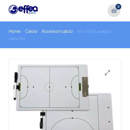
0
Home
Calcio
Accessori calcio
Art.6236 Lavagna
calcetto
🔍