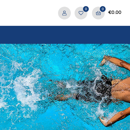
0
0
€
0.00